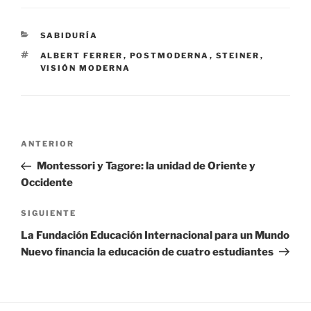
CATEGORÍAS
SABIDURÍA
ETIQUETAS
ALBERT FERRER
,
POSTMODERNA
,
STEINER
,
VISIÓN MODERNA
Navegación
Entrada
ANTERIOR
de
anterior:
Montessori y Tagore: la unidad de Oriente y
entradas
Occidente
Siguiente
SIGUIENTE
entrada
La Fundación Educación Internacional para un Mundo
Nuevo financia la educación de cuatro estudiantes