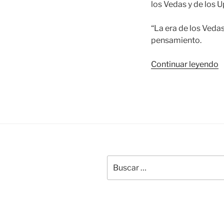
los Vedas y de los 
“La era de los Veda
pensamiento.
«
Continuar leyendo
T
y
l
m
p
v
Buscar
por: