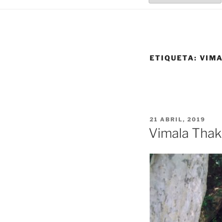
ETIQUETA:
VIM
PUBLICADO
21 ABRIL, 2019
EL
Vimala Thaka