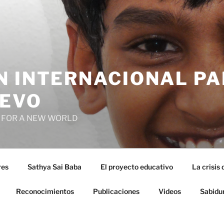
N INTERNACIONAL PA
EVO
 FOR A NEW WORLD
res
Sathya Sai Baba
El proyecto educativo
La crisis 
Reconocimientos
Publicaciones
Videos
Sabidu