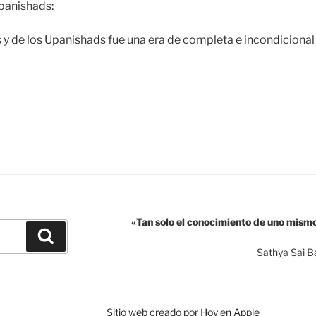
Upanishads:
s y de los Upanishads fue una era de completa e incondicional
Vimala
hakar
a
aravillosa
edagogía
édica»
«Tan solo el conocimiento de uno mism
Buscar
Sathya Sai B
Sitio web creado por Hoy en Apple