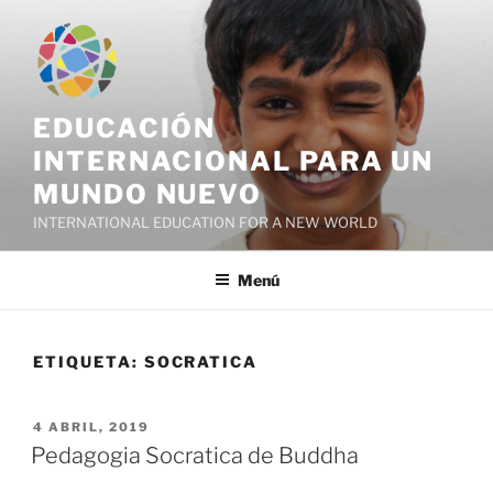
Saltar
al
contenido
EDUCACIÓN
INTERNACIONAL PARA UN
MUNDO NUEVO
INTERNATIONAL EDUCATION FOR A NEW WORLD
Menú
ETIQUETA:
SOCRATICA
PUBLICADO
4 ABRIL, 2019
EL
Pedagogia Socratica de Buddha