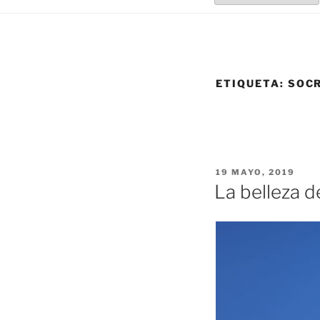
ETIQUETA:
SOC
PUBLICADO
19 MAYO, 2019
EL
La belleza 