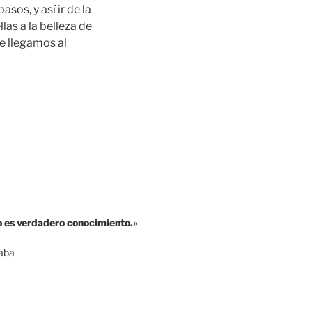
sos, y así ir de la
las a la belleza de
ue llegamos al
o es verdadero conocimiento.»
aba