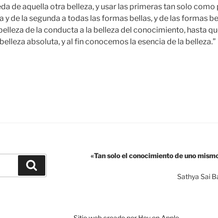
 de aquella otra belleza, y usar las primeras tan solo como pa
 y de la segunda a todas las formas bellas, y de las formas bel
 belleza de la conducta a la belleza del conocimiento, hasta q
elleza absoluta, y al fin conocemos la esencia de la belleza.”
La
elleza
e
ócrates
e
latón
n
«Tan solo el conocimiento de uno mism
a
Buscar
ostmodernidad»
Sathya Sai B
Sitio web creado por Hoy en Apple