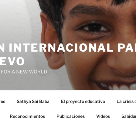
N INTERNACIONAL PA
EVO
 FOR A NEW WORLD
res
Sathya Sai Baba
El proyecto educativo
La crisis 
Reconocimientos
Publicaciones
Videos
Sabidu