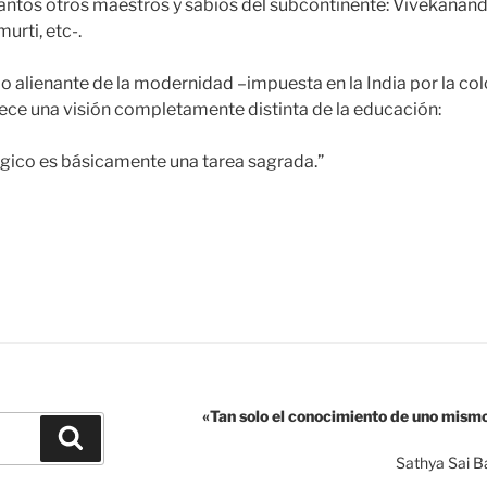
ntos otros maestros y sabios del subcontinente: Vivekanand
urti, etc-.
o alienante de la modernidad –impuesta en la India por la col
rece una visión completamente distinta de la educación:
gico es básicamente una tarea sagrada.”
Sathya
ai
aba
a
ducación
e
a
«Tan solo el conocimiento de uno mism
onsciencia»
Buscar
Sathya Sai B