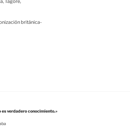
a, Tagore,
onización británica-
o es verdadero conocimiento.»
aba