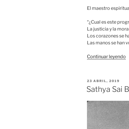
El maestro espiritu
“¿Cual es este prog
La justicia y la mor
Los corazones se ha
Las manos se han v
«
Continuar leyendo
S
B
y
PUBLICADO
23 ABRIL, 2019
l
EL
Sathya Sai B
e
d
l
c
–
II