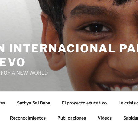
N INTERNACIONAL PA
EVO
 FOR A NEW WORLD
res
Sathya Sai Baba
El proyecto educativo
La crisis 
Reconocimientos
Publicaciones
Videos
Sabidu