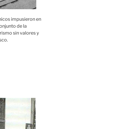
ánicos impusieron en
onjunto de la
arismo sin valores y
sco.