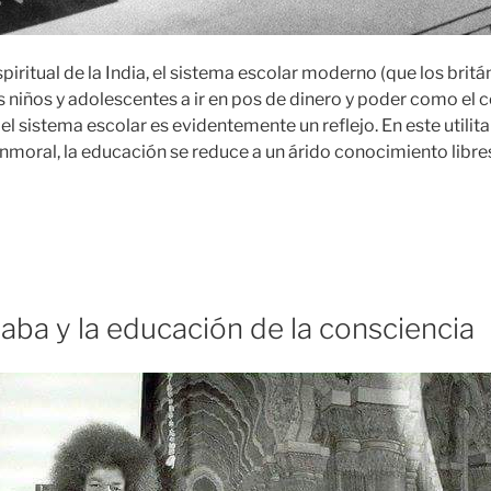
iritual de la India, el sistema escolar moderno (que los brit
os niños y adolescentes a ir en pos de dinero y poder como el c
 el sistema escolar es evidentemente un reflejo. En este utilit
 inmoral, la educación se reduce a un árido conocimiento libre
Sathya
ai
aba
a
aba y la educación de la consciencia
ducación
e
a
onsciencia
»