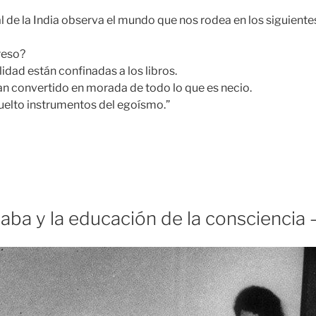
al de la India observa el mundo que nos rodea en los siguiente
reso?
alidad están confinadas a los libros.
n convertido en morada de todo lo que es necio.
uelto instrumentos del egoísmo.”
Sathya
ai
aba
a
aba y la educación de la consciencia –
ducación
e
a
onsciencia
I»