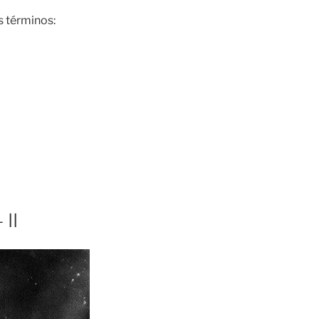
s términos:
 II