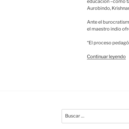
educación –como ta
Aurobindo, Krishnam
Ante el burocratism
el maestro indio of
“El proceso pedagó
«
Continuar leyendo
S
B
y
l
e
d
l
c
Buscar
por: