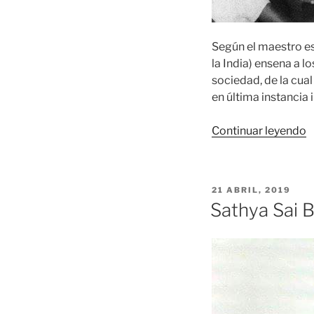
Según el maestro esp
la India) ensena a l
sociedad, de la cual
en última instancia
«
Continuar leyendo
S
B
y
PUBLICADO
21 ABRIL, 2019
l
EL
Sathya Sai B
e
d
l
c
–
II