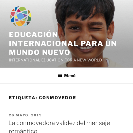
Saltar
al
contenido
EDUCACIÓN
INTERNACIONAL PARA UN
MUNDO NUEVO
INTERNATIONAL EDUCATION FOR A NEW WORLD
Menú
ETIQUETA:
CONMOVEDOR
PUBLICADO
26 MAYO, 2019
EL
La conmovedora validez del mensaje
romántico