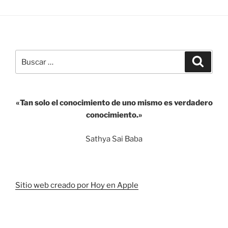
conmovedora
validez
del
mensaje
romántico»
Buscar
Buscar
por:
«Tan solo el conocimiento de uno mismo es verdadero
conocimiento.»
Sathya Sai Baba
Sitio web creado por Hoy en Apple