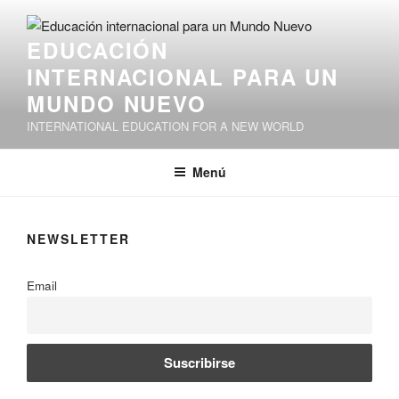
Saltar
al
EDUCACIÓN
contenido
INTERNACIONAL PARA UN
MUNDO NUEVO
INTERNATIONAL EDUCATION FOR A NEW WORLD
Menú
NEWSLETTER
Email